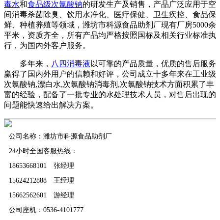
毒水
和
食品级次氯酸钠
的研发生产及销售，产品广泛应用于空
间消毒杀菌除臭、饮用水净化、医疗保健、卫生疾控、食品保
鲜、种植养殖等领域，潍坊市科源食品助剂厂现有厂房5000余
平米，资质齐全，所有产品均严格按照国标及相关行业标准执
行，为国内外客户服务。
多年来，
八四消毒液
以可靠的产品质量，优质的售后服务
赢得了国内外用户的信赖和好评，公司成立十多年来在工业级
次氯酸钠,漂白水,次氯酸钠消毒剂,次氯酸钠技术方面积累了丰
富的经验，配备了一批专业的水处理技术人员，对售后出现的
问题能快速给出解决方案。
公司名称：潍坊市科源食品助剂厂
24小时全国客服热线：
18653668101 张经理
15624212888 王经理
15662562601 游经理
公司座机：0536-4101777