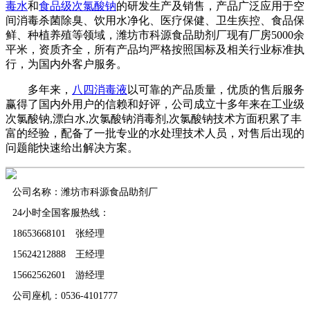
毒水
和
食品级次氯酸钠
的研发生产及销售，产品广泛应用于空
间消毒杀菌除臭、饮用水净化、医疗保健、卫生疾控、食品保
鲜、种植养殖等领域，潍坊市科源食品助剂厂现有厂房5000余
平米，资质齐全，所有产品均严格按照国标及相关行业标准执
行，为国内外客户服务。
多年来，
八四消毒液
以可靠的产品质量，优质的售后服务
赢得了国内外用户的信赖和好评，公司成立十多年来在工业级
次氯酸钠,漂白水,次氯酸钠消毒剂,次氯酸钠技术方面积累了丰
富的经验，配备了一批专业的水处理技术人员，对售后出现的
问题能快速给出解决方案。
公司名称：潍坊市科源食品助剂厂
24小时全国客服热线：
18653668101 张经理
15624212888 王经理
15662562601 游经理
公司座机：0536-4101777