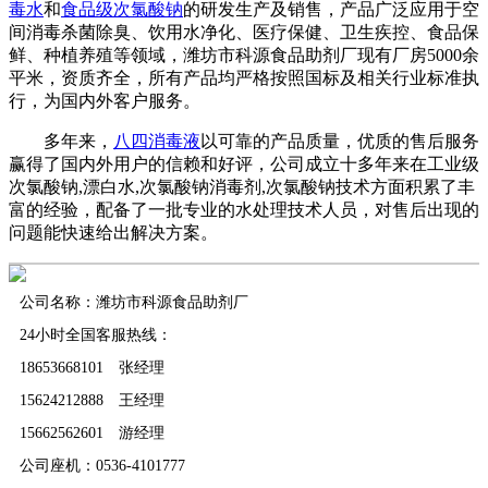
毒水
和
食品级次氯酸钠
的研发生产及销售，产品广泛应用于空
间消毒杀菌除臭、饮用水净化、医疗保健、卫生疾控、食品保
鲜、种植养殖等领域，潍坊市科源食品助剂厂现有厂房5000余
平米，资质齐全，所有产品均严格按照国标及相关行业标准执
行，为国内外客户服务。
多年来，
八四消毒液
以可靠的产品质量，优质的售后服务
赢得了国内外用户的信赖和好评，公司成立十多年来在工业级
次氯酸钠,漂白水,次氯酸钠消毒剂,次氯酸钠技术方面积累了丰
富的经验，配备了一批专业的水处理技术人员，对售后出现的
问题能快速给出解决方案。
公司名称：潍坊市科源食品助剂厂
24小时全国客服热线：
18653668101 张经理
15624212888 王经理
15662562601 游经理
公司座机：0536-4101777